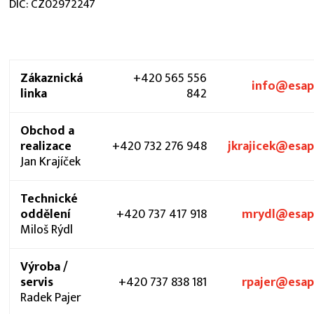
DIČ: CZ02972247
Zákaznická
+420 565 556
info@esap
linka
842
Obchod a
realizace
+420 732 276 948
jkrajicek@esap
Jan Krajíček
Technické
oddělení
+420 737 417 918
mrydl@esap
Miloš Rýdl
Výroba /
servis
+420 737 838 181
rpajer@esap
Radek Pajer