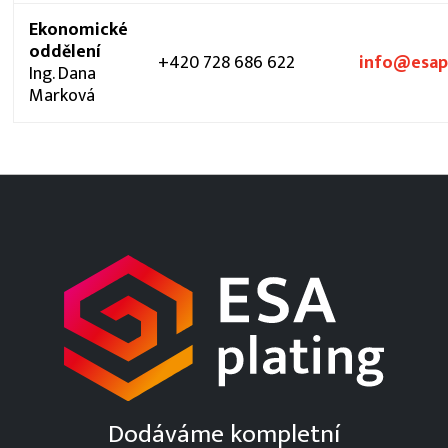
Ekonomické
oddělení
+420 728 686 622
info@esap
Ing. Dana
Marková
Dodáváme kompletní