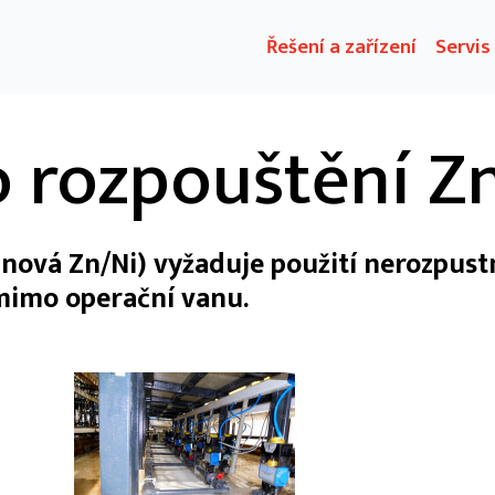
Řešení a zařízení
Servis
o rozpouštění Z
itinová Zn/Ni) vyžaduje použití nerozpust
mimo operační vanu.