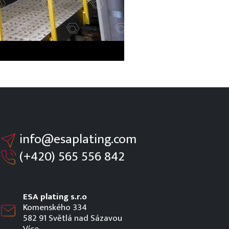
info@esaplating.com
(+420)
565 556 842
ESA plating s.r.o
Komenského 334
582 91 Světlá nad Sázavou
Více…