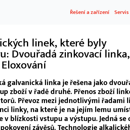
Řešení a zařízení
Servis
ckých linek, které byly
u: Dvouřadá zinkovací linka,
a Eloxování
 galvanická linka je řešena jako dvouř
tup zboží v řadě druhé. Přenos zboží link
rů. Převoz mezi jednotlivými řadami li
i linky, na které je na jejím lemu umís
e v blízkosti vstupu a výstupu. Jedná se 
 pokovení závěsů. Technologie alkalické