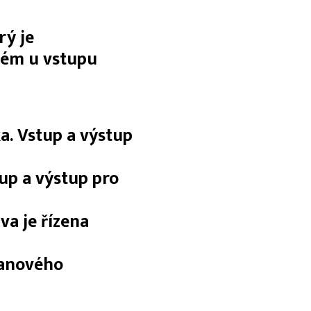
rý je
ném u vstupu
a. Vstup a výstup
up a výstup pro
a je řízena
tanového