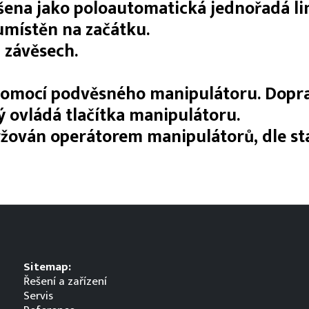
šena jako poloautomatická jednořadá li
 umístěn na začátku.
 závěsech.
 pomocí podvěsného manipulátoru. Dopra
ý ovládá tlačítka manipulátoru.
ržován operátorem manipulátorů, dle s
Sitemap:
Řešení a zařízení
Servis