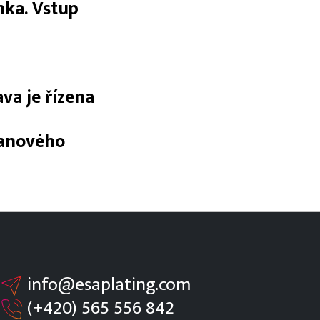
nka. Vstup
va je řízena
tanového
info@esaplating.com
(+420)
565 556 842