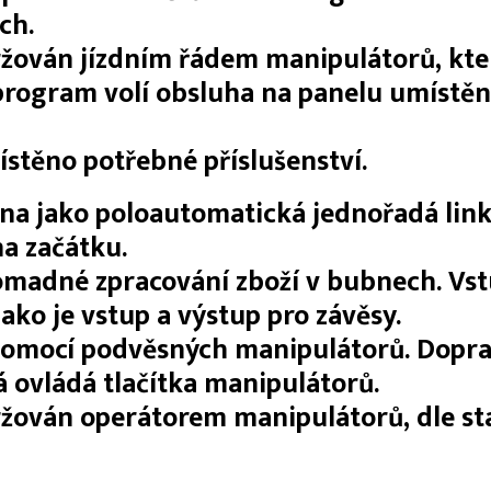
ch.
žován jízdním řádem manipulátorů, kte
rogram volí obsluha na panelu umístě
ístěno potřebné příslušenství.
ena jako poloautomatická jednořadá link
na začátku.
romadné zpracování zboží v bubnech. Vst
 jako je vstup a výstup pro závěsy.
 pomocí podvěsných manipulátorů. Doprav
á ovládá tlačítka manipulátorů.
ržován operátorem manipulátorů, dle s