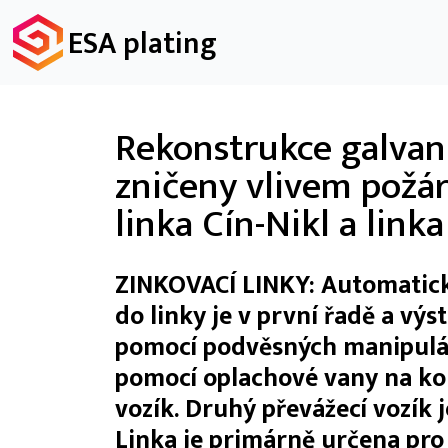
ESA plating
Rekonstrukce galvani
zničeny vlivem požár
linka Cín-Nikl a link
ZINKOVACÍ LINKY: Automatická
do linky je v první řadě a výs
pomocí podvěsných manipuláto
pomocí oplachové vany na konc
vozík. Druhý převážecí vozík j
Linka je primárně určena pro