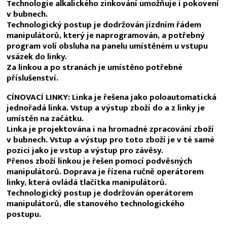
Technologie alkalického zinkování umožňuje i pokovení
v bubnech.
Technologický postup je dodržován jízdním řádem
manipulátorů, který je naprogramován, a potřebný
program volí obsluha na panelu umístěném u vstupu
vsázek do linky.
Za linkou a po stranách je umístěno potřebné
příslušenství.
CÍNOVACÍ LINKY: Linka je řešena jako poloautomatická
jednořadá linka. Vstup a výstup zboží do a z linky je
umístěn na začátku.
Linka je projektována i na hromadné zpracování zboží
v bubnech. Vstup a výstup pro toto zboží je v té samé
pozici jako je vstup a výstup pro závěsy.
Přenos zboží linkou je řešen pomocí podvěsných
manipulátorů. Doprava je řízena ručně operátorem
linky, která ovládá tlačítka manipulátorů.
Technologický postup je dodržován operátorem
manipulátorů, dle stanového technologického
postupu.