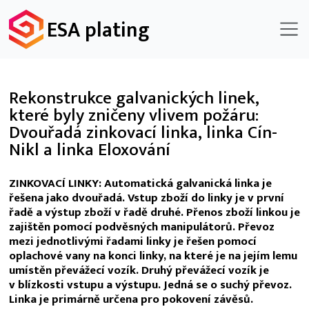
ESA plating
Rekonstrukce galvanických linek,
které byly zničeny vlivem požáru:
Dvouřadá zinkovací linka, linka Cín-
Nikl a linka Eloxování
ZINKOVACÍ LINKY: Automatická galvanická linka je
řešena jako dvouřadá. Vstup zboží do linky je v první
řadě a výstup zboží v řadě druhé. Přenos zboží linkou je
zajištěn pomocí podvěsných manipulátorů. Převoz
mezi jednotlivými řadami linky je řešen pomocí
oplachové vany na konci linky, na které je na jejím lemu
umístěn převážecí vozík. Druhý převážecí vozík je
v blízkosti vstupu a výstupu. Jedná se o suchý převoz.
Linka je primárně určena pro pokovení závěsů.