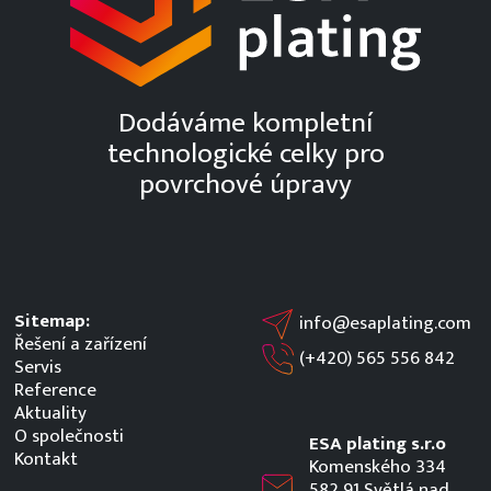
Dodáváme kompletní
technologické celky pro
povrchové úpravy
Sitemap:
info@esaplating.com
Řešení a zařízení
(+420)
565 556 842
Servis
Reference
Aktuality
O společnosti
ESA plating s.r.o
Kontakt
Komenského 334
582 91 Světlá nad